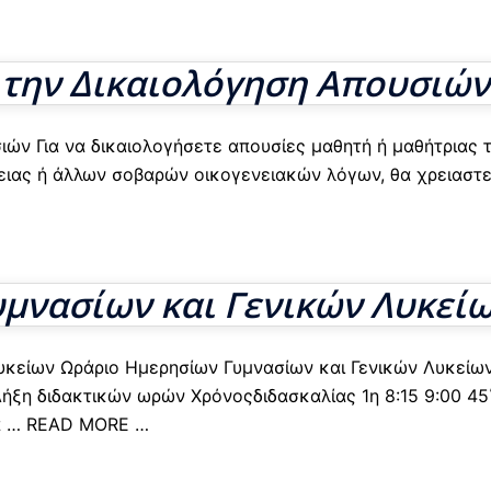
 την Δικαιολόγηση Απουσιών
ιών Για να δικαιολογήσετε απουσίες μαθητή ή μαθήτριας 
ειας ή άλλων σοβαρών οικογενειακών λόγων, θα χρειαστε
μνασίων και Γενικών Λυκεί
υκείων Ωράριο Ημερησίων Γυμνασίων και Γενικών Λυκείω
ξη διδακτικών ωρών Χρόνοςδιδασκαλίας 1η 8:15 9:00 45
α
… READ MORE …