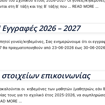
νασίου του Σχολικού Έτους 2026-2027 Οι γονείς/κηδεμόνες
αι στη Β΄ τάξη και της Β΄ τάξης που
… READ MORE …
γγραφές 2026 – 2027
πητοί γονείς/κηδεμόνες, Σας ενημερώνουμε ότι οι εγγρα
27 θα πραγματοποιηθούν από 23-06-2026 έως 30-06-202
 στοιχείων επικοινωνίας
ρακαλούνται οι κηδεμόνες των μαθητών /μαθητριών, εάν 
ωνίας τους για το σχολικό έτος 2025-2026, να συμπληρώσ
AD MORE …