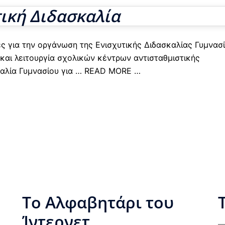
τική Διδασκαλία
για την οργάνωση της Ενισχυτικής Διδασκαλίας Γυμνασ
και λειτουργία σχολικών κέντρων αντισταθμιστικής
αλία Γυμνασίου για
… READ MORE …
Το Αλφαβητάρι του
Ίντερνετ