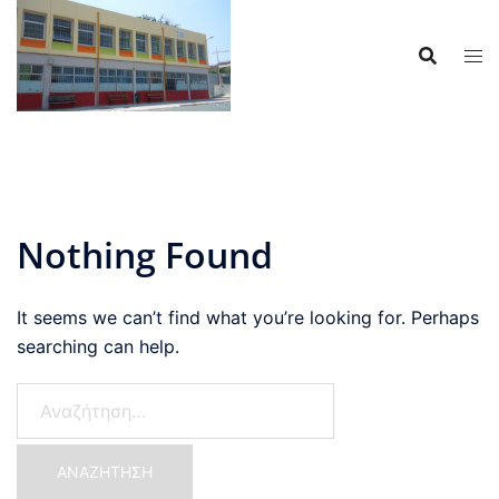
Skip
to
content
Nothing Found
It seems we can’t find what you’re looking for. Perhaps
searching can help.
Αναζήτηση
για: