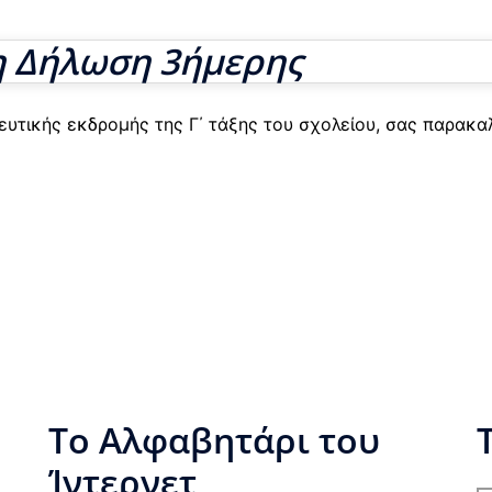
 Δήλωση 3ήμερης
δευτικής εκδρομής της Γ΄ τάξης του σχολείου, σας παρακ
Το Αλφαβητάρι του
Ίντερνετ