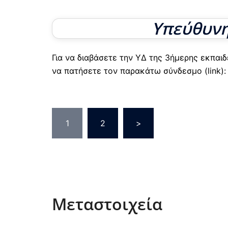
Υπεύθυνη
Για να διαβάσετε την ΥΔ της 3ήμερης εκπαι
να πατήσετε τον παρακάτω σύνδεσμο (link):
Σελιδοποίηση
1
2
>
άρθρων
Μεταστοιχεία